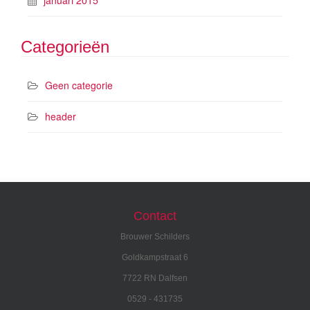
Categorieën
Geen categorie
header
Contact
Brouwer Schilders
Goldkampstraat 6
7722 RN Dalfsen
0529 - 431735