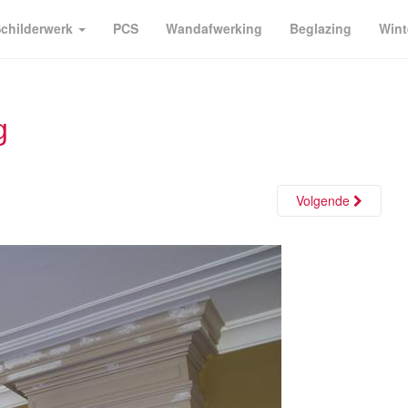
childerwerk
PCS
Wandafwerking
Beglazing
Wint
g
Volgende