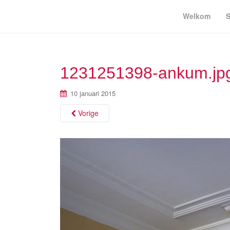
Welkom
S
1231251398-ankum.jp
10 januari 2015
Vorige