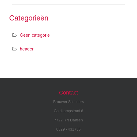
Categorieën
Geen categorie
header
Contact
Brouwer Schilders
Goldkampstraat 6
7722 RN Dalfsen
0529 - 431735