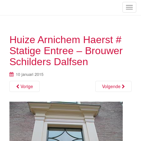
S
c
h
a
Huize Arnichem Haerst #
k
e
Statige Entree – Brouwer
l
n
Schilders Dalfsen
a
v
10 januari 2015
i
Vorige
Volgende
g
a
t
i
e