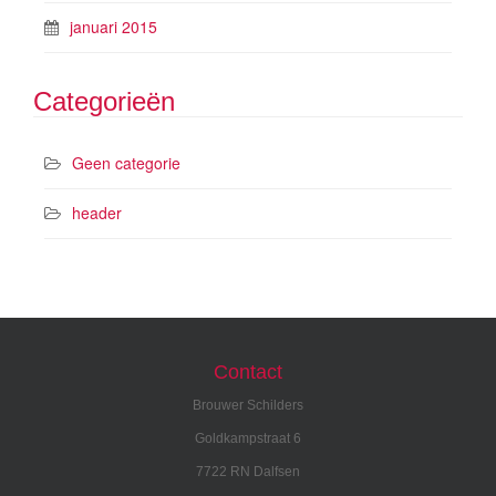
januari 2015
Categorieën
Geen categorie
header
Contact
Brouwer Schilders
Goldkampstraat 6
7722 RN Dalfsen