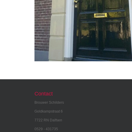
Contact
Brouwer Schilders
Goldkampstraat 6
7722 RN Dalfsen
0529 - 431735