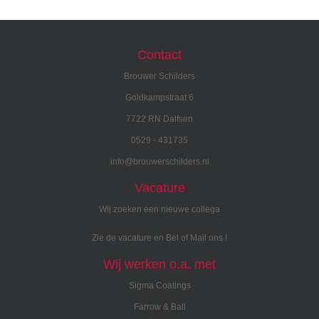
Contact
Brouwer Schilders
Goldkampstraat 6
7722 RN Dalfsen
0529 - 431735
info@brouwerschilders.nl
Vacature
Wij zoeken een nieuwe collega
Zie de vacature en Bel of Mail ons !
Wij werken o.a. met
Sigma Coatings
Farrow & Ball